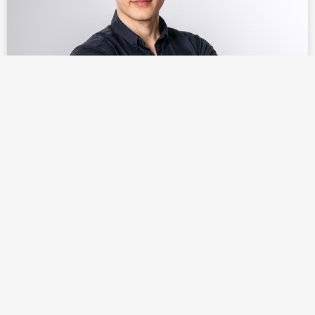
Siim Land
Circadiaans Ritme, schakel uw
levensduurpaden in