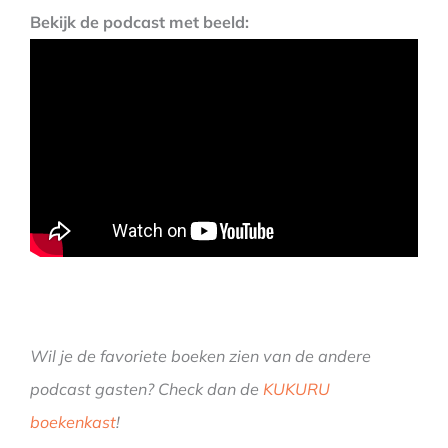
Bekijk de podcast met beeld:
Wil je de favoriete boeken zien van de andere
podcast gasten? Check dan de
KUKURU
boekenkast
!