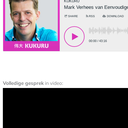
Volledige gesprek
in video: