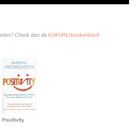
gasten? Check dan de
KUKURU boekenkast
!
Positivity