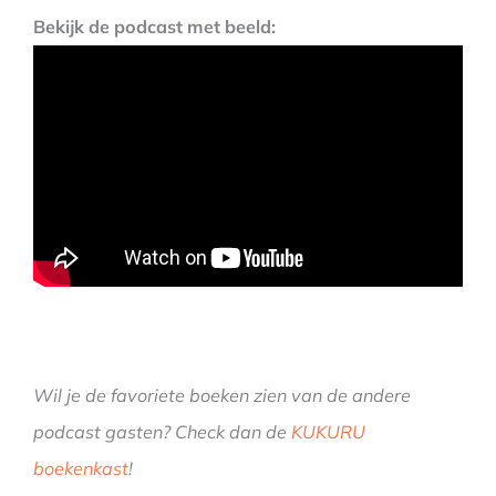
Bekijk de podcast met beeld:
Wil je de favoriete boeken zien van de andere
podcast gasten? Check dan de
KUKURU
boekenkast
!