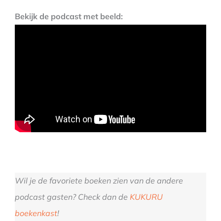
Bekijk de podcast met beeld:
Wil je de favoriete boeken zien van de andere
podcast gasten? Check dan de
KUKURU
boekenkast
!