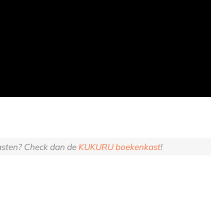
gasten? Check dan de
KUKURU boekenkast
!