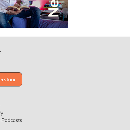
f
e
fy
e Podcasts