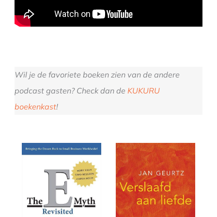
Wil je de favoriete boeken zien van de andere
podcast gasten? Check dan de
KUKURU
boekenkast
!