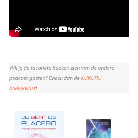
Wil je de favoriete boeken zien van de andere
podcast gasten? Check dan de
KUKURU
boekenkast
!