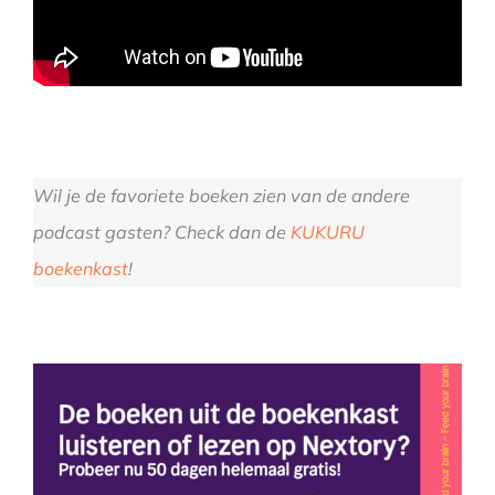
Wil je de favoriete boeken zien van de andere
podcast gasten? Check dan de
KUKURU
boekenkast
!