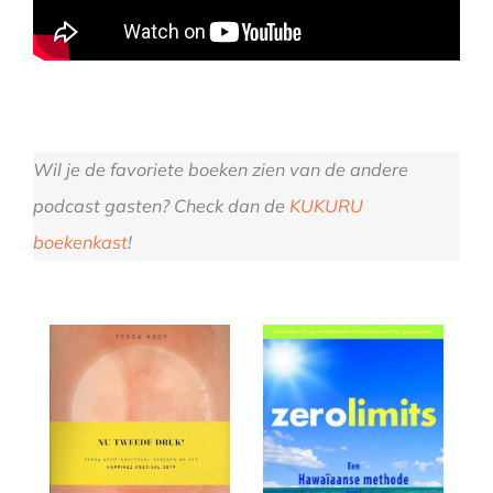
Wil je de favoriete boeken zien van de andere
podcast gasten? Check dan de
KUKURU
boekenkast
!