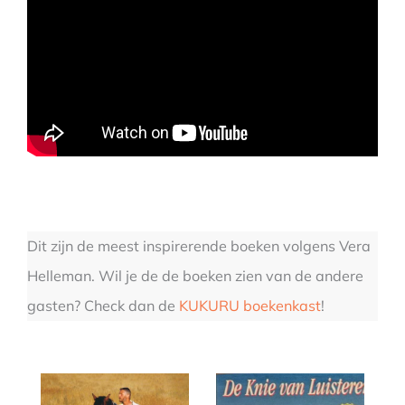
Dit zijn de meest inspirerende boeken volgens Vera
Helleman. Wil je de de boeken zien van de andere
gasten? Check dan de
KUKURU boekenkast
!