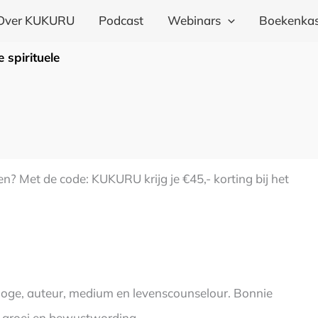
Over KUKURU
Podcast
Webinars
Boekenkas
 spirituele
gen? Met de code: KUKURU krijg je €45,- korting bij het
hologe, auteur, medium en levenscounselour. Bonnie
g, groei en bewustwording.