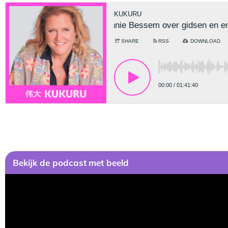
Bekijk
de podcast
met beeld