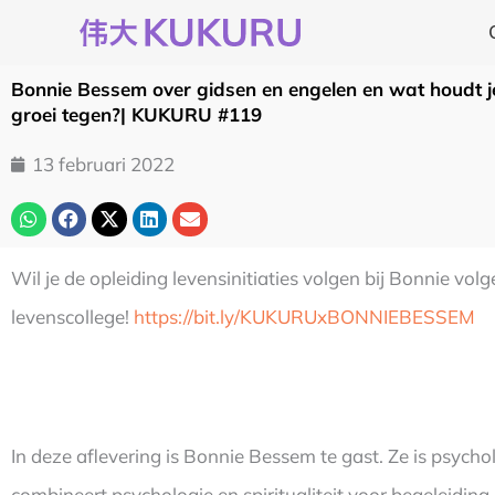
Ga
naar
de
Bonnie Bessem over gidsen en engelen en wat houdt je
inhoud
groei tegen?| KUKURU #119
13 februari 2022
Wil je de opleiding levensinitiaties volgen bij Bonnie vol
levenscollege!
https://bit.ly/KUKURUxBONNIEBESSEM
In deze aflevering is Bonnie Bessem te gast. Ze is psyc
combineert psychologie en spiritualiteit voor begeleidin