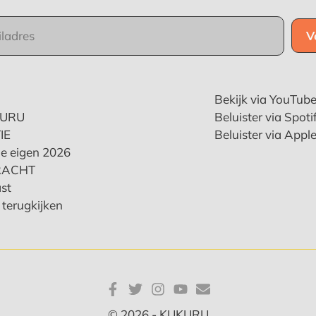
Bekijk via YouTub
KURU
Beluister via Spoti
IE
Beluister via Appl
e eigen 2026
RACHT
st
terugkijken
© 2026 - KUKURU