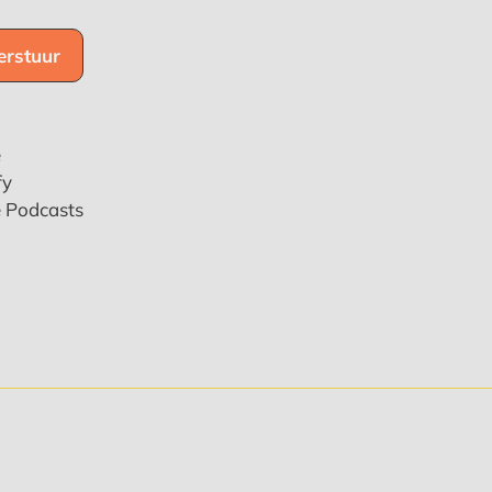
e
fy
e Podcasts