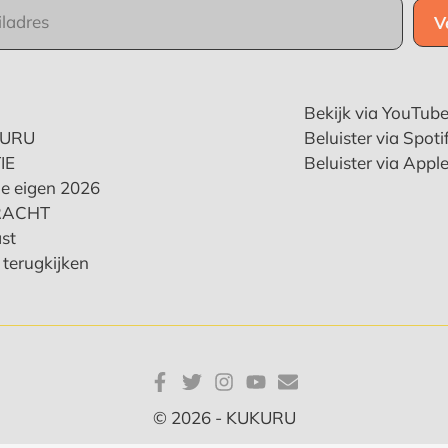
Bekijk via YouTub
KURU
Beluister via Spoti
IE
Beluister via Appl
e eigen 2026
RACHT
st
terugkijken
© 2026 - KUKURU