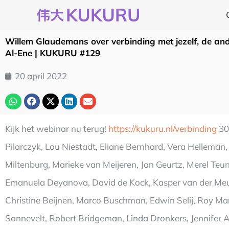
Ga
naar
de
Willem Glaudemans over verbinding met jezelf, de an
inhoud
Al-Ene | KUKURU #129
20 april 2022
Kijk het webinar nu terug!
https://kukuru.nl/verbinding
30 
Pilarczyk, Lou Niestadt, Eliane Bernhard, Vera Hellem
Miltenburg, Marieke van Meijeren, Jan Geurtz, Merel Teun
Emanuela Deyanova, David de Kock, Kasper van der Meulen
Christine Beijnen, Marco Buschman, Edwin Selij, Roy Mar
Sonnevelt, Robert Bridgeman, Linda Dronkers, Jennifer A