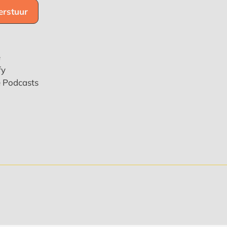
e
fy
e Podcasts