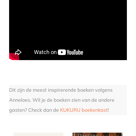
Dit zijn de meest inspirerende boeken volgens
Anneloes. Wil je de boeken zien van de andere
gasten? Check dan de
KUKURU boekenkast
!