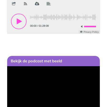
Bekijk
de podcast
met beeld