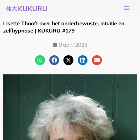
Ga
naar
de
Lisette Thooft over het onderbewuste, intuïtie en
inhoud
zelfhypnose | KUKURU #179
9 april 2023