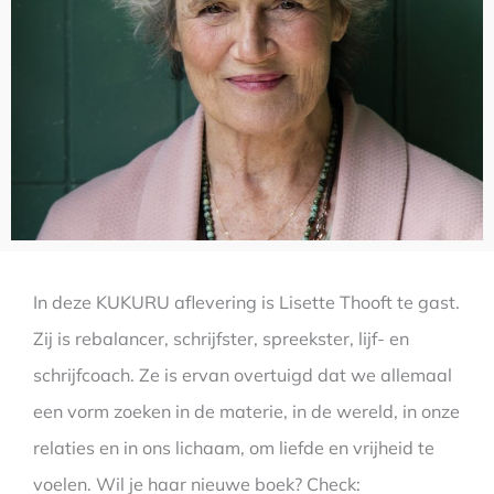
In deze KUKURU aflevering is Lisette Thooft te gast.
Zij is rebalancer, schrijfster, spreekster, lijf- en
schrijfcoach. Ze is ervan overtuigd dat we allemaal
een vorm zoeken in de materie, in de wereld, in onze
relaties en in ons lichaam, om liefde en vrijheid te
voelen. Wil je haar nieuwe boek? Check: