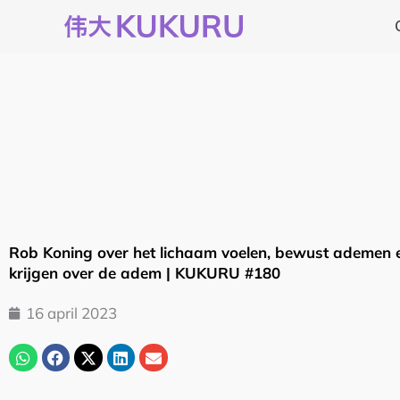
Ga
naar
de
inhoud
Rob Koning over het lichaam voelen, bewust ademen e
krijgen over de adem | KUKURU #180
16 april 2023