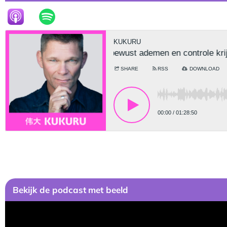
Bekijk
de podcast
met beeld