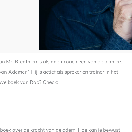
 van Mr. Breath en is als ademcoach een van de pioniers
an Ademen’. Hij is actief als spreker en trainer in het
ieuwe boek van Rob? Check:
we boek over de kracht van de adem. Hoe kan je bewust