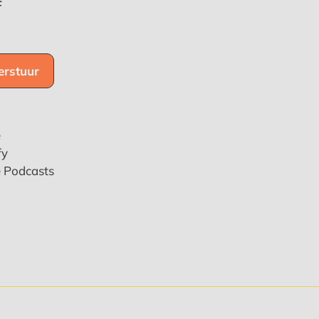
f
e
fy
e Podcasts