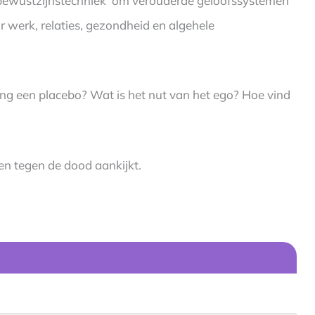
‘bewustzijnstechniek’ om verouderde geloofssystemen
werk, relaties, gezondheid en algehele
king een placebo? Wat is het nut van het ego? Hoe vind
en tegen de dood aankijkt.