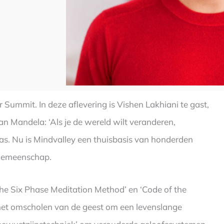
ummit. In deze aflevering is Vishen Lakhiani te gast,
an Mandela: ‘Als je de wereld wilt veranderen,
was. Nu is Mindvalley een thuisbasis van honderden
 gemeenschap.
‘The Six Phase Meditation Method’ en ‘Code of the
het omscholen van de geest om een ​​levenslange