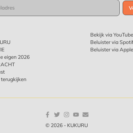
Bekijk via YouTub
KURU
Beluister via Spoti
IE
Beluister via Appl
e eigen 2026
RACHT
st
terugkijken
© 2026 - KUKURU