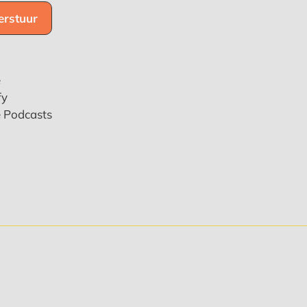
e
fy
e Podcasts