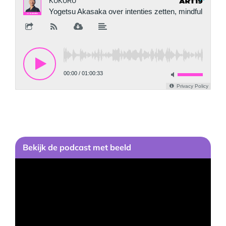
Bekijk
de podcast
met beeld