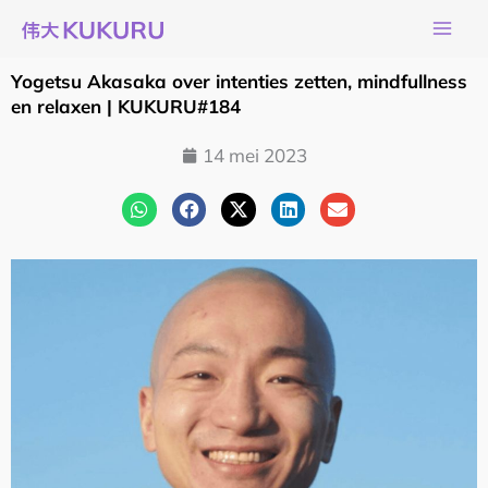
Ga
naar
de
Yogetsu Akasaka over intenties zetten, mindfullness
inhoud
en relaxen | KUKURU#184
14 mei 2023