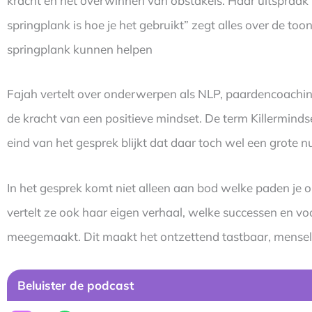
kracht en het overwinnen van obstakels. Haar uitspraak “
springplank is hoe je het gebruikt” zegt alles over de toon
springplank kunnen helpen
Fajah vertelt over onderwerpen als NLP, paardencoachin
de kracht van een positieve mindset. De term Killermind
eind van het gesprek blijkt dat daar toch wel een grote nu
In het gesprek komt niet alleen aan bod welke paden je o
vertelt ze ook haar eigen verhaal, welke successen en v
meegemaakt. Dit maakt het ontzettend tastbaar, menselij
Beluister de podcast