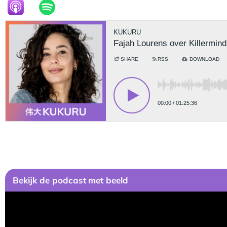
Bekijk
de podcast
met beeld