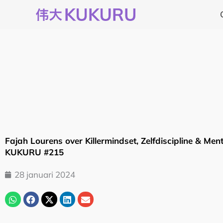
Ga
naar
de
inhoud
Fajah Lourens over Killermindset, Zelfdiscipline & Ment
KUKURU #215
28 januari 2024