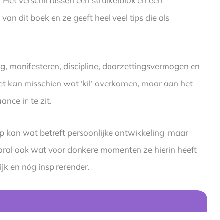
Het verschil tussen een struikelblok en een
 van dit boek en ze geeft heel veel tips die als
g, manifesteren, discipline, doorzettingsvermogen en
set kan misschien wat ‘kil’ overkomen, maar aan het
ance in te zit.
p kan wat betreft persoonlijke ontwikkeling, maar
ooral ook wat voor donkere momenten ze hierin heeft
k en nóg inspirerender.