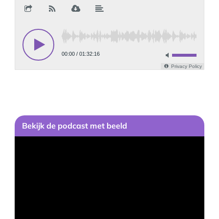
Bekijk
de podcast
met beeld