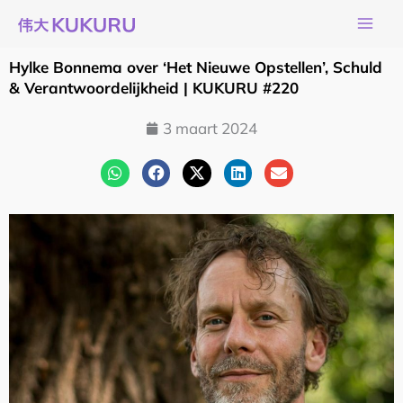
Ga
naar
de
Hylke Bonnema over ‘Het Nieuwe Opstellen’, Schuld
inhoud
& Verantwoordelijkheid | KUKURU #220
3 maart 2024