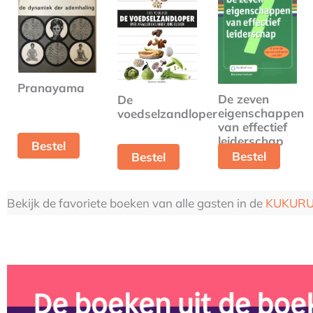
Pranayama
De zeven
De
eigenschappen
voedselzandloper
van effectief
leiderschap
Bestel
Bestel
Bestel
Bekijk de favoriete boeken van alle gasten in de
KUKURU 