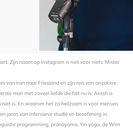
pert. Zijn naam op instagram is niet voor niets ‘Mister
is van Iran naar Friesland en zijn reis van onzekere
rste man met zoveel liefde die het nu is. Arash is
en niet is. En waarom het zo heilzaam is voor mensen.
gden jaren van intensieve studie en beoefening in
linguistic programming, pranayama, Yin yoga, de Wim