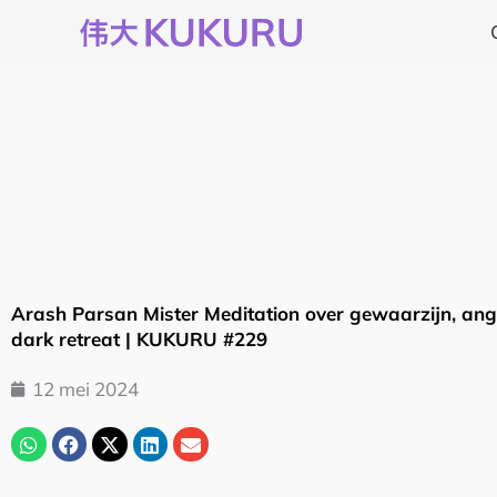
Ga
naar
de
inhoud
Arash Parsan Mister Meditation over gewaarzijn, angst
dark retreat | KUKURU #229
12 mei 2024