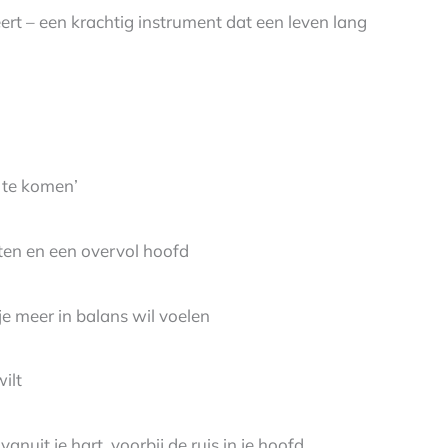
leert – een krachtig instrument dat een leven lang
e te komen’
hten en een overvol hoofd
je meer in balans wil voelen
ilt
nuit je hart, voorbij de ruis in je hoofd