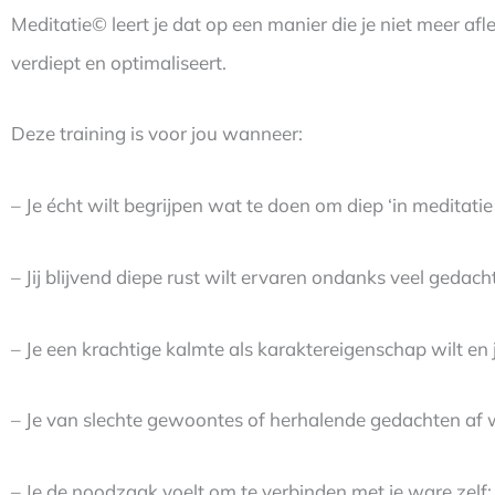
Meditatie©️ leert je dat op een manier die je niet meer af
verdiept en optimaliseert.
Deze training is voor jou wanneer:
– Je écht wilt begrijpen wat te doen om diep ‘in meditati
– Jij blijvend diepe rust wilt ervaren ondanks veel gedac
– Je een krachtige kalmte als karaktereigenschap wilt en 
– Je van slechte gewoontes of herhalende gedachten af w
– Je de noodzaak voelt om te verbinden met je ware zelf; va