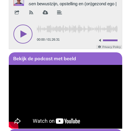
Bekijk
de podcast
met beeld