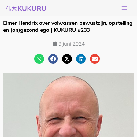
Ga
naar
de
Elmer Hendrix over volwassen bewustzijn, opstelling
inhoud
en (on)gezond ego | KUKURU #233
9 juni 2024