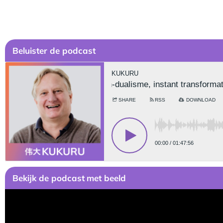
Be
luister de podcast
Bekijk
de podcast
met beeld