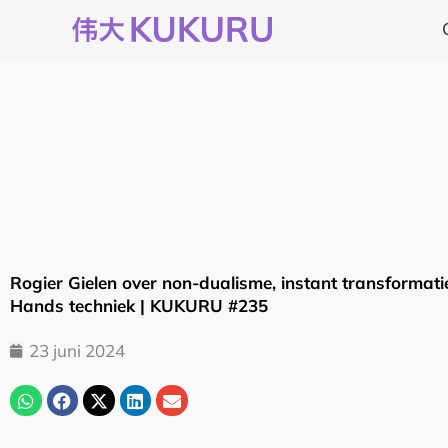
Ga
naar
de
inhoud
Rogier Gielen over non-dualisme, instant transformatie
Hands techniek | KUKURU #235
23 juni 2024