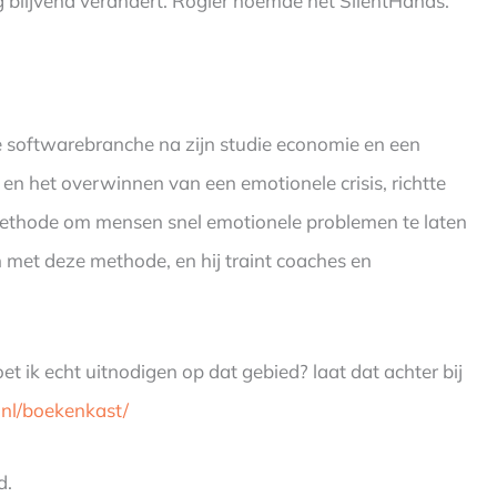
 blijvend verandert. Rogier noemde het SilentHands.
de softwarebranche na zijn studie economie en een
 en het overwinnen van een emotionele crisis, richtte
methode om mensen snel emotionele problemen te laten
 met deze methode, en hij traint coaches en
t ik echt uitnodigen op dat gebied? laat dat achter bij
.nl/boekenkast/
d.