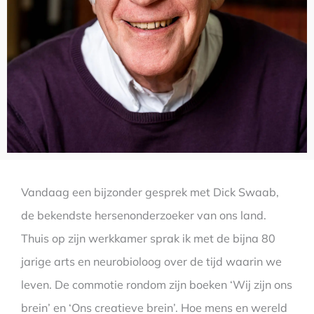
Vandaag een bijzonder gesprek met Dick Swaab,
de bekendste hersenonderzoeker van ons land.
Thuis op zijn werkkamer sprak ik met de bijna 80
jarige arts en neurobioloog over de tijd waarin we
leven. De commotie rondom zijn boeken ‘Wij zijn ons
brein’ en ‘Ons creatieve brein’. Hoe mens en wereld