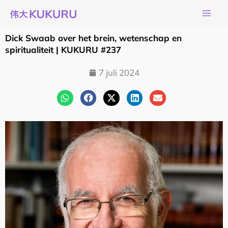
Ga
naar
de
Dick Swaab over het brein, wetenschap en
inhoud
spiritualiteit | KUKURU #237
7 juli 2024