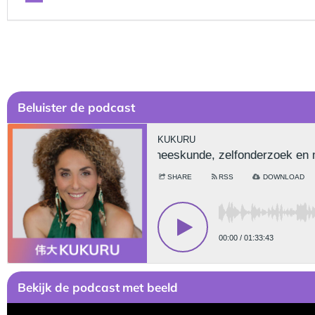
Be
luister de podcast
Bekijk
de podcast
met beeld