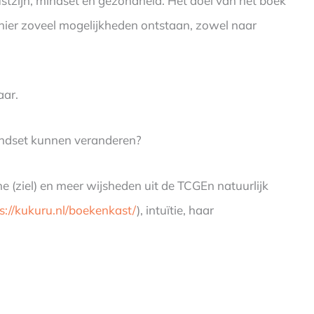
ustzijn, mindset en gezondheid. Het doel van het boek
hier zoveel mogelijkheden ontstaan, zowel naar
aar.
ndset kunnen veranderen?
e (ziel) en meer wijsheden uit de TCGEn natuurlijk
s://kukuru.nl/boekenkast/
), intuïtie, haar