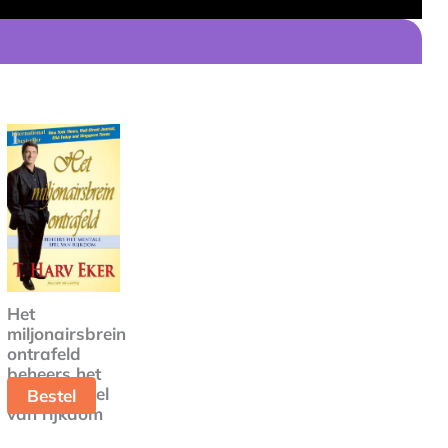
Het
miljonairsbrein
ontrafeld
beheers het
mentale spel
Bestel
van rijkdom