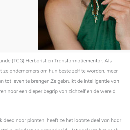
unde (TCG) Herborist en Transformatiementor. Als
pt ze ondernemers om hun beste zelf te worden, meer
 tot leven te brengen.Ze gebruikt de intelligentie van
en naar een dieper begrip van zichzelf en de wereld
 deed naar planten, heeft ze het laatste deel van haar