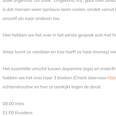
boek afgerond. Dit boek, ‘Ongekend Vrij’, gaat over bew
is dat mensen weer opnieuw leren voelen, omdat vanuit 
onszelf als naar anderen toe.
Hier hebben we het over in het eerste gesprek ooit met h
Waar komt ze vandaan en hoe heeft ze haar (money) mi
Het essentiële verschil tussen dopamine (ego) en endorfin
hebben we het over haar 3 boeken (Check daarvoor
http
ochtendroutine en hoe ze aankijkt tegen de dood.
00:00 Intro
01:00 Kruidens