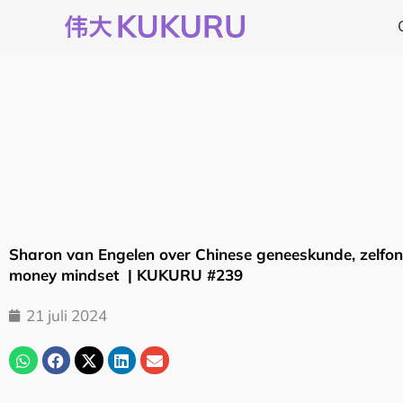
Ga
naar
de
inhoud
Sharon van Engelen over Chinese geneeskunde, zelfo
money mindset | KUKURU #239
21 juli 2024