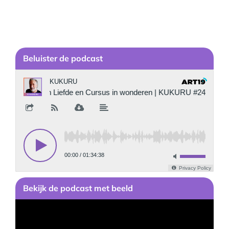
Be
luister de podcast
Bekijk
de podcast
met beeld