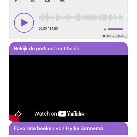
Bekijk
de podcast
met beeld
Favoriete boeken van Hylke Bonnema