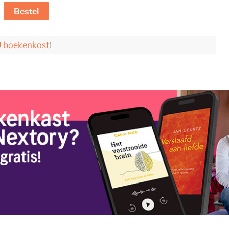
Bestel
boekenkast
!