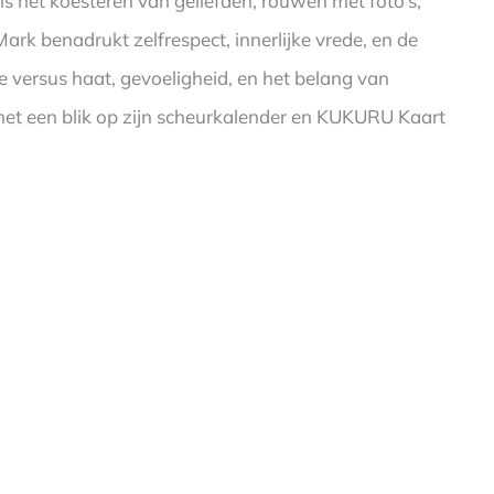
ls het koesteren van geliefden, rouwen met foto’s,
ark benadrukt zelfrespect, innerlijke vrede, en de
e versus haat, gevoeligheid, en het belang van
f met een blik op zijn scheurkalender en KUKURU Kaart