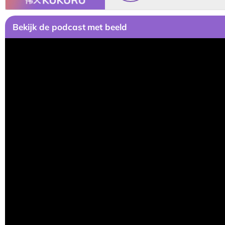
Bekijk
de podcast
met beeld