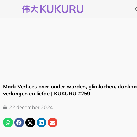
Ga
naar
de
inhoud
Mark Verhees over ouder worden, glimlachen, dankba
verlangen en liefde | KUKURU #259
22 december 2024