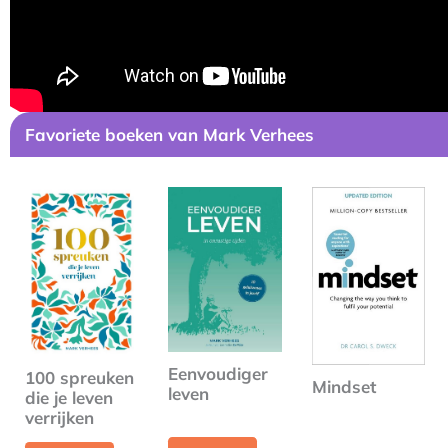
Favoriete boeken van Mark Verhees
Eenvoudiger
100 spreuken
Mindset
leven
die je leven
verrijken