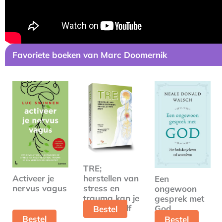
Favoriete boeken van Marc Doomernik
TRE;
herstellen van
Activeer je
Een
stress en
nervus vagus
ongewoon
trauma kan je
gesprek met
lichaam zelf
God
Bestel
Bestel
Bestel