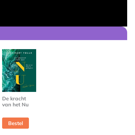
De kracht
van het Nu
Bestel