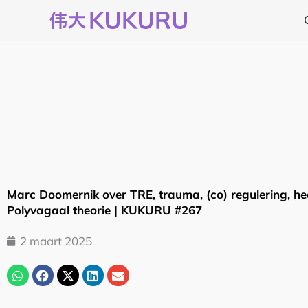
Ga
naar
de
inhoud
Marc Doomernik over TRE, trauma, (co) regulering, he
Polyvagaal theorie | KUKURU #267
2 maart 2025