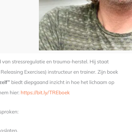
van stressregulatie en trauma-herstel. Hij staat
easing Exercises) instructeur en trainer. Zijn boek
zelf”
biedt diepgaand inzicht in hoe het lichaam op
 hem hier:
https://bit.ly/TREboek
sproken:
oslaten.