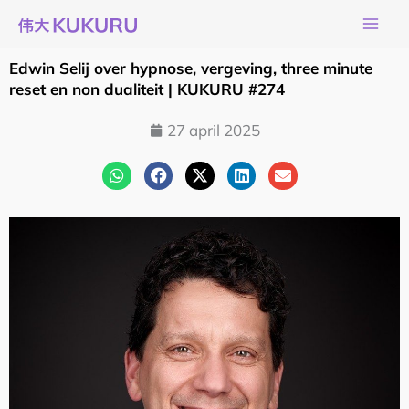
Ga
naar
de
Edwin Selij over hypnose, vergeving, three minute
inhoud
reset en non dualiteit | KUKURU #274
27 april 2025