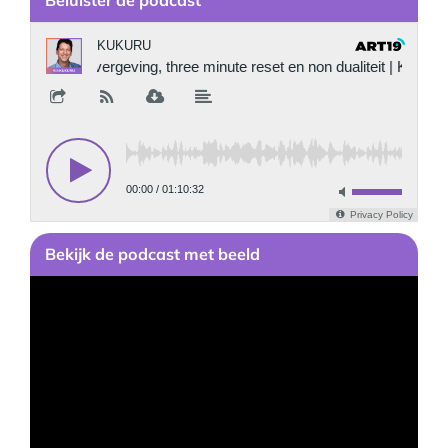
Bekijk
de podcast
met beeld