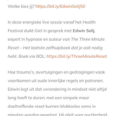
Welke kies jij?
https://bit.ly/EdwinSelij50
In deze energieke live sessie vanaf het Health
Festival duikt Giel in gesprek met
Edwin Selij
,
expert in hypnose en auteur van
The Three Minute
Reset – Het laatste zelfhulpboek dat je ooit nodig
hebt
. Boek via BOL:
https://bit.ly/ThreeMinuteReset
Hoe trauma’s, overtuigingen en gedragingen vaak
voortkomen uit oude innerlijke regels en patronen.
Edwin legt uit dat verandering in mindset niet altijd
lang hoeft te duren: met een simpele maar
doeltreffende reset kunnen blokkades soms in
minuten worden opgelost. Hij pleit voor nuchterheid,