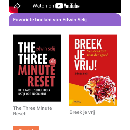
Favoriete boeken van Edwin Selij
The Three Minute
Breek je vrij
Reset