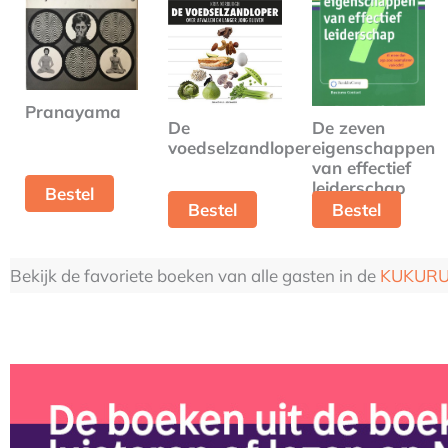
Pranayama
De zeven
De
eigenschappen
voedselzandloper
van effectief
leiderschap
Bestel
Bestel
Bestel
Bekijk de favoriete boeken van alle gasten in de
KUKURU 