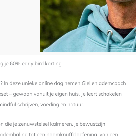
g je 60% early bird korting
en? In deze unieke online dag nemen Giel en ademcoach
eset – gewoon vanuit je eigen huis. Je leert schakelen
indful schrijven, voeding en natuur.
 die je zenuwstelsel kalmeren, je bewustzijn
t-ademhaling tot een boomknuffeloefening, van een