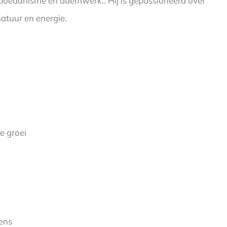
, boeddhisme en ademwerk.. Hij is gepassioneerd over
atuur en energie.
e groei
ens