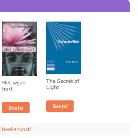
The Secret of
Het wijze
Light
hart
Bestel
Bestel
boekenkast
!