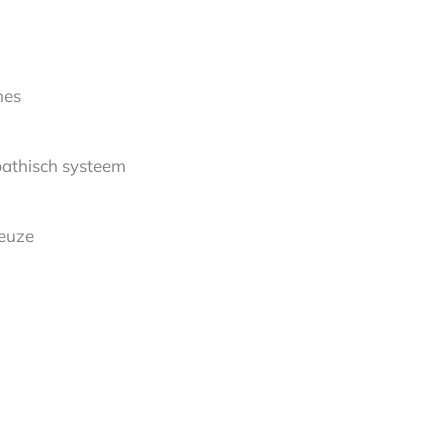
nes
athisch systeem
keuze