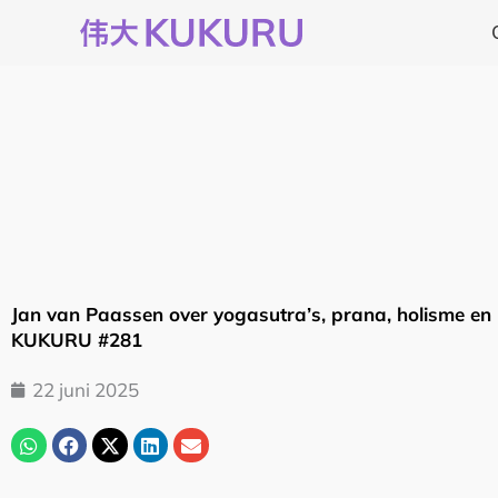
Ga
naar
de
inhoud
Jan van Paassen over yogasutra’s, prana, holisme en 
KUKURU #281
22 juni 2025