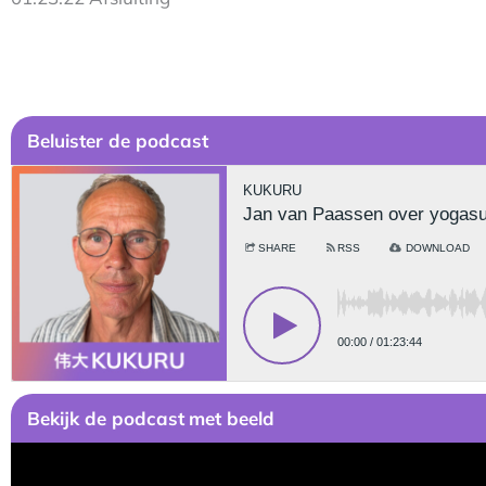
Be
luister de podcast
Bekijk
de podcast
met beeld