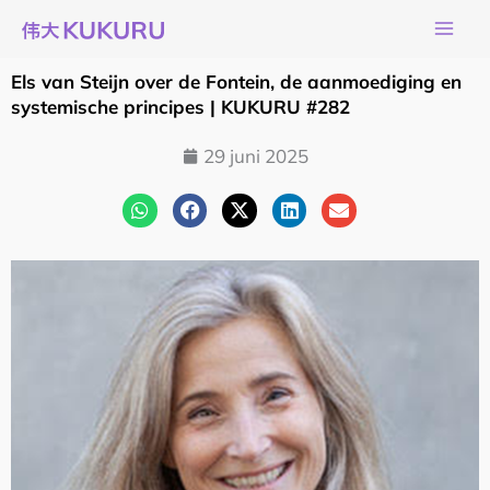
Ga
naar
de
Els van Steijn over de Fontein, de aanmoediging en
inhoud
systemische principes | KUKURU #282
29 juni 2025