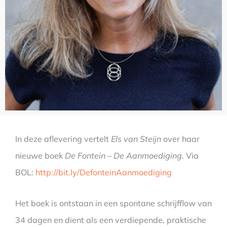
In deze aflevering vertelt
Els van Steijn
over haar
nieuwe boek
De Fontein – De Aanmoediging
. Via
BOL:
http://bit.ly/DefonteinAanmoediging
Het boek is ontstaan in een spontane schrijfflow van
34 dagen en dient als een verdiepende, praktische