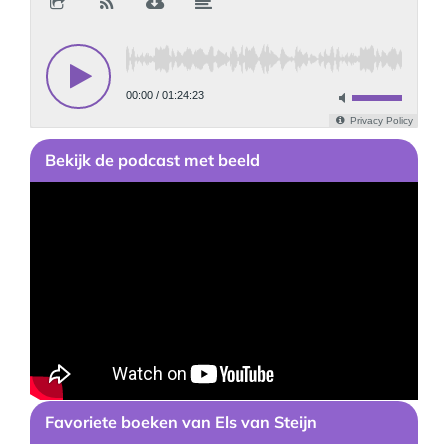
Bekijk
de podcast
met beeld
Favoriete boeken van Els van Steijn