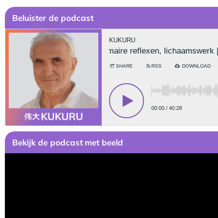
Be
luister de podcast
Bekijk
de podcast
met beeld