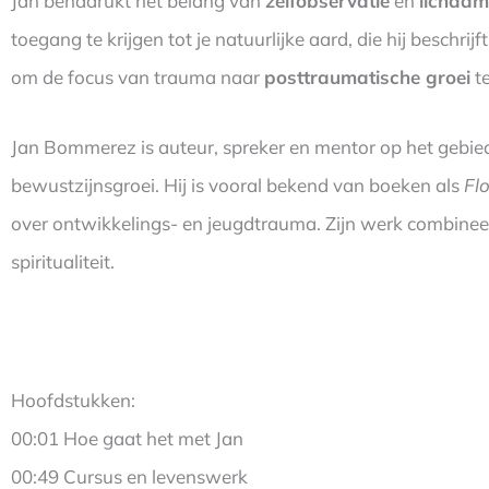
Jan benadrukt het belang van
zelfobservatie
en
lichaa
toegang te krijgen tot je natuurlijke aard, die hij beschrijf
om de focus van trauma naar
posttraumatische groei
te
Jan Bommerez is auteur, spreker en mentor op het gebie
bewustzijnsgroei. Hij is vooral bekend van boeken als
Fl
over ontwikkelings- en jeugdtrauma. Zijn werk combineert
spiritualiteit.
Hoofdstukken:
00:01 Hoe gaat het met Jan
00:49 Cursus en levenswerk