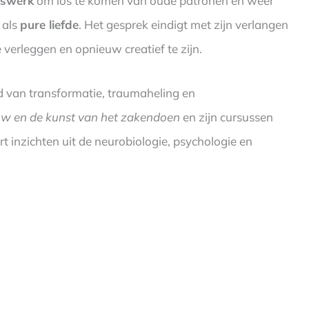
mswerk
om los te komen van oude patronen en weer
t als
pure liefde
. Het gesprek eindigt met zijn verlangen
 verleggen en opnieuw creatief te zijn.
d van transformatie, traumaheling en
ow en de kunst van het zakendoen
en zijn cursussen
 inzichten uit de neurobiologie, psychologie en