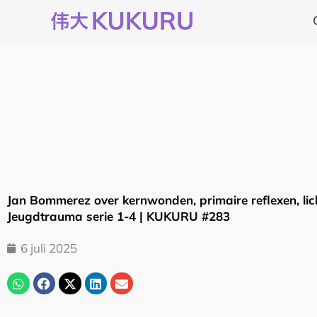
Ga
naar
de
inhoud
Jan Bommerez over kernwonden, primaire reflexen, li
Jeugdtrauma serie 1-4 | KUKURU #283
6 juli 2025