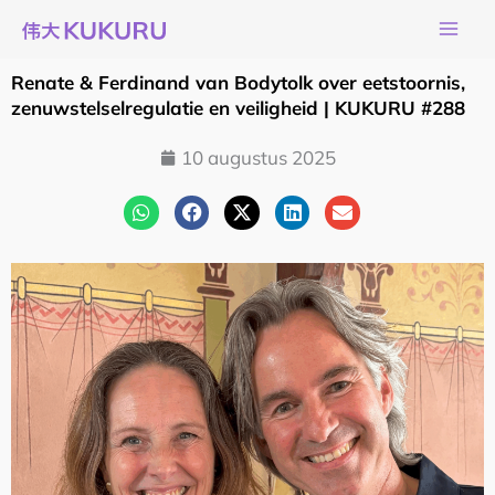
Ga
naar
de
Renate & Ferdinand van Bodytolk over eetstoornis,
inhoud
zenuwstelselregulatie en veiligheid | KUKURU #288
10 augustus 2025