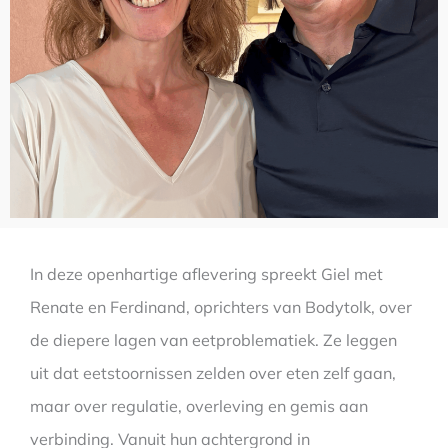
In deze openhartige aflevering spreekt Giel met
Renate en Ferdinand, oprichters van Bodytolk, over
de diepere lagen van eetproblematiek. Ze leggen
uit dat eetstoornissen zelden over eten zelf gaan,
maar over regulatie, overleving en gemis aan
verbinding. Vanuit hun achtergrond in