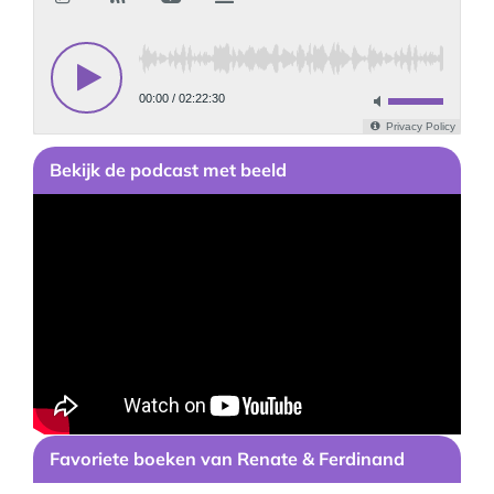
Bekijk
de podcast
met beeld
Favoriete boeken van Renate & Ferdinand