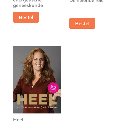
De helende reis
geneeskunde
Bestel
Bestel
Heel