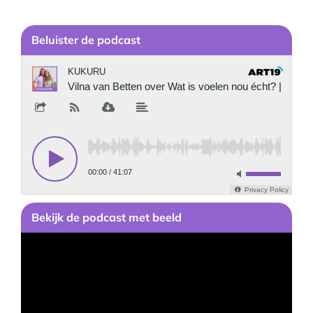
Be
luister de podcast
Bekijk
de podcast
met beeld