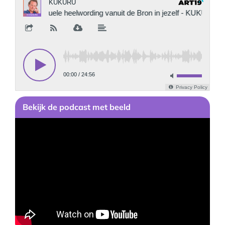
Bekijk
de podcast
met beeld