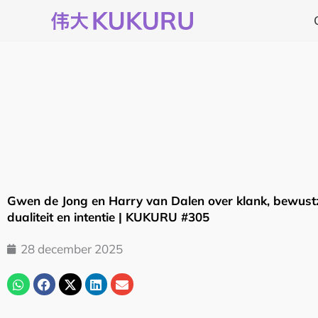
Ga
naar
de
inhoud
Gwen de Jong en Harry van Dalen over klank, bewustz
dualiteit en intentie | KUKURU #305
28 december 2025