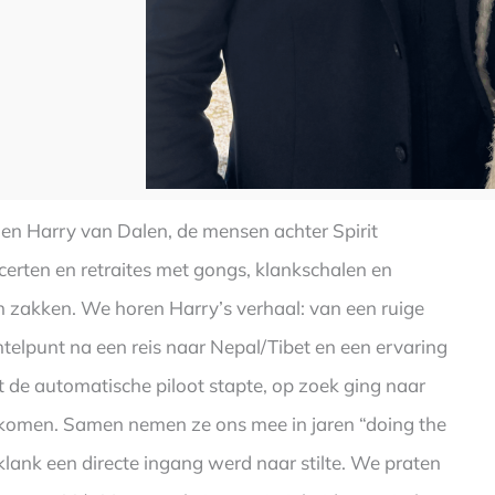
en Harry van Dalen, de mensen achter Spirit
certen en retraites met gongs, klankschalen en
ten zakken. We horen Harry’s verhaal: van een ruige
telpunt na een reis naar Nepal/Tibet en een ervaring
it de automatische piloot stapte, op zoek ging naar
iskomen. Samen nemen ze ons mee in jaren “doing the
lank een directe ingang werd naar stilte. We praten