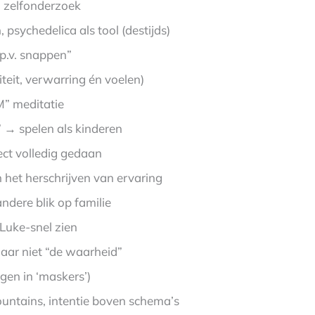
n zelfonderzoek
 psychedelica als tool (destijds)
.p.v. snappen”
teit, verwarring én voelen)
M” meditatie
” → spelen als kinderen
ect volledig gedaan
 het herschrijven van ervaring
ndere blik op familie
 Luke-snel zien
aar niet “de waarheid”
gen in ‘maskers’)
untains, intentie boven schema’s