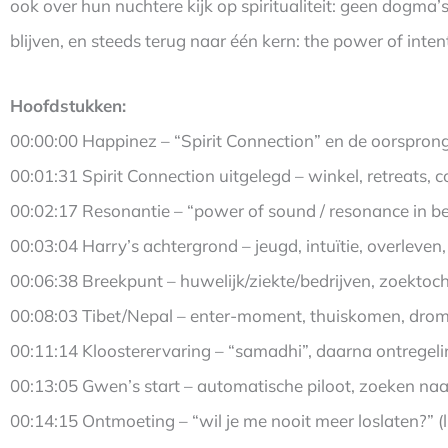
ook over hun nuchtere kijk op spiritualiteit: geen dogma
blijven, en steeds terug naar één kern: the power of inte
Hoofdstukken:
00:00:00 Happinez – “Spirit Connection” en de oorsprong 
00:01:31 Spirit Connection uitgelegd – winkel, retreats, 
00:02:17 Resonantie – “power of sound / resonance in b
00:03:04 Harry’s achtergrond – jeugd, intuïtie, overleven,
00:06:38 Breekpunt – huwelijk/ziekte/bedrijven, zoektoch
00:08:03 Tibet/Nepal – enter-moment, thuiskomen, dro
00:11:14 Kloosterervaring – “samadhi”, daarna ontrege
00:13:05 Gwen’s start – automatische piloot, zoeken naar
00:14:15 Ontmoeting – “wil je me nooit meer loslaten?” (l