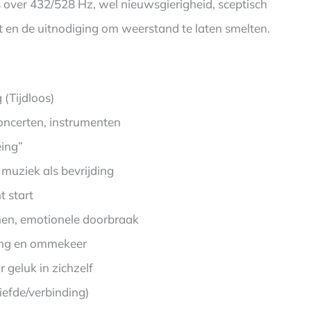
’s over 432/528 Hz, wel nieuwsgierigheid, sceptisch
nt en de uitnodiging om weerstand te laten smelten.
(Tijdloos)
concerten, instrumenten
eing”
 muziek als bevrijding
t start
men, emotionele doorbraak
ling en ommekeer
 geluk in zichzelf
iefde/verbinding)