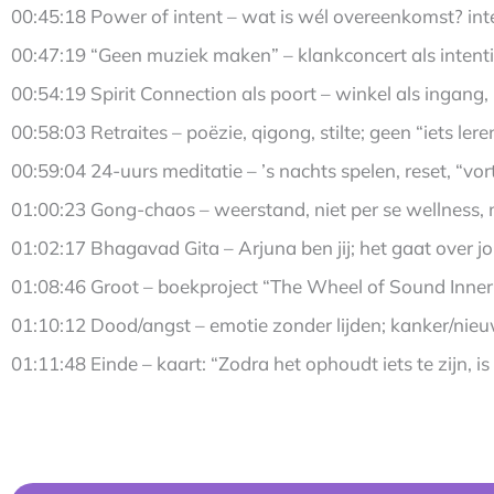
00:45:18 Power of intent – wat is wél overeenkomst? inte
00:47:19 “Geen muziek maken” – klankconcert als intent
00:54:19 Spirit Connection als poort – winkel als ingang,
00:58:03 Retraites – poëzie, qigong, stilte; geen “iets leren
00:59:04 24-uurs meditatie – ’s nachts spelen, reset, “v
01:00:23 Gong-chaos – weerstand, niet per se wellness,
01:02:17 Bhagavad Gita – Arjuna ben jij; het gaat over jou
01:08:46 Groot – boekproject “The Wheel of Sound Inner
01:10:12 Dood/angst – emotie zonder lijden; kanker/nieu
01:11:48 Einde – kaart: “Zodra het ophoudt iets te zijn, is