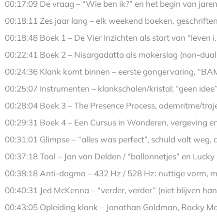
00:17:09 De vraag – “Wie ben ik?” en het begin van jare
00:18:11 Zes jaar lang – elk weekend boeken, geschriften,
00:18:48 Boek 1 – De Vier Inzichten als start van “leven i
00:22:41 Boek 2 – Nisargadatta als mokerslag (non-duali
00:24:36 Klank komt binnen – eerste gongervaring, “BA
00:25:07 Instrumenten – klankschalen/kristal; “geen idee
00:28:04 Boek 3 – The Presence Process, ademritme/traj
00:29:31 Boek 4 – Een Cursus in Wonderen, vergeving en
00:31:01 Glimpse – “alles was perfect”, schuld valt weg, a
00:37:18 Tool – Jan van Delden / “ballonnetjes” en Lucky
00:38:18 Anti-dogma – 432 Hz / 528 Hz: nuttige vorm, m
00:40:31 Jed McKenna – “verder, verder” (niet blijven han
00:43:05 Opleiding klank – Jonathan Goldman, Rocky Mo