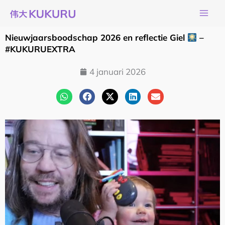
Ga
naar
de
Nieuwjaarsboodschap 2026 en reflectie Giel
–
inhoud
#KUKURUEXTRA
4 januari 2026