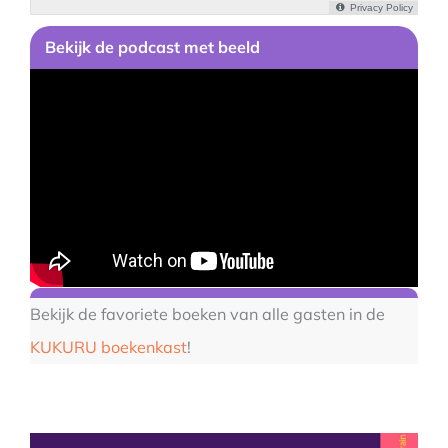
Bekijk
de podcast
met beeld
Bekijk de favoriete boeken van alle gasten in de
KUKURU boekenkast
!