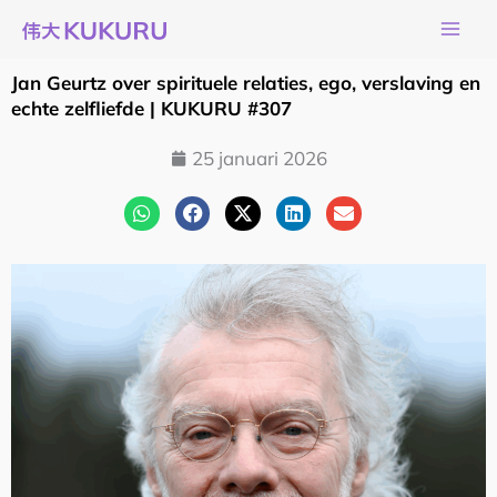
Ga
naar
de
Jan Geurtz over spirituele relaties, ego, verslaving en
inhoud
echte zelfliefde | KUKURU #307
25 januari 2026