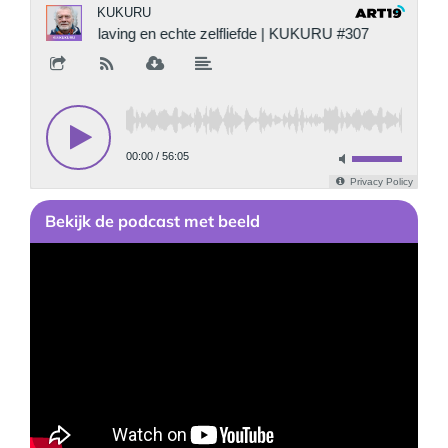
Bekijk
de podcast
met beeld