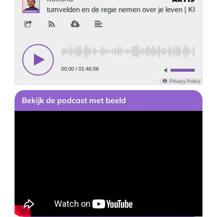
Bekijk
de podcast
met beeld