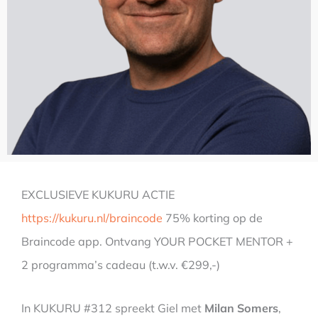
EXCLUSIEVE KUKURU ACTIE
https://kukuru.nl/braincode
75% korting op de
Braincode app. Ontvang YOUR POCKET MENTOR +
2 programma’s cadeau (t.w.v. €299,-)
In KUKURU #312 spreekt Giel met
Milan Somers
,