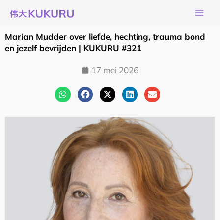
Ga
naar
de
Marian Mudder over liefde, hechting, trauma bond
inhoud
en jezelf bevrijden | KUKURU #321
17 mei 2026