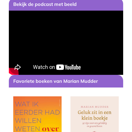
Bekijk
de podcast
met beeld
Favoriete boeken van Marian Mudder