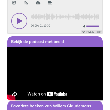
Bekijk
de podcast
met beeld
Favoriete boeken van
Willem Glaudemans