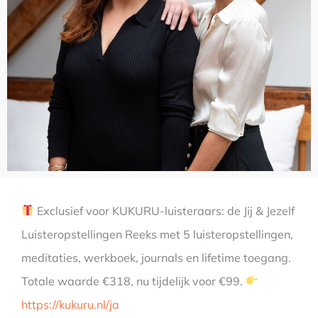
Exclusief voor KUKURU-luisteraars: de Jij & Jezelf
Luisteropstellingen Reeks met 5 luisteropstellingen,
meditaties, werkboek, journals en lifetime toegang.
Totale waarde €318, nu tijdelijk voor €99.
https://kukuru.nl/ja