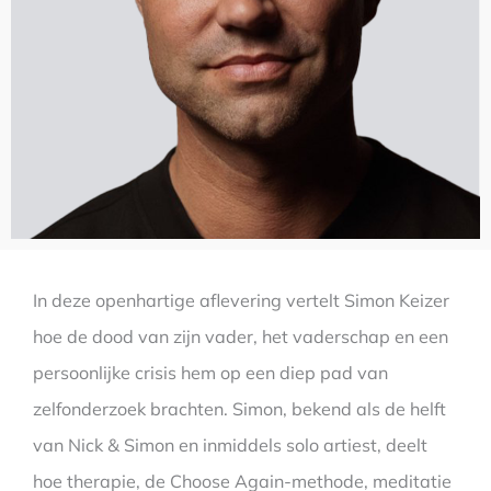
In deze openhartige aflevering vertelt Simon Keizer
hoe de dood van zijn vader, het vaderschap en een
persoonlijke crisis hem op een diep pad van
zelfonderzoek brachten. Simon, bekend als de helft
van Nick & Simon en inmiddels solo artiest, deelt
hoe therapie, de Choose Again-methode, meditatie