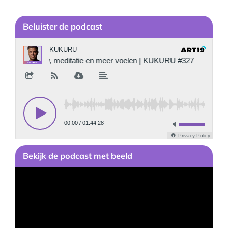
Be
luister de podcast
Bekijk
de podcast
met beeld