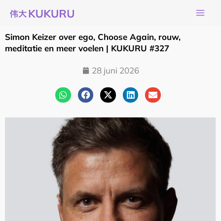
Ga
naar
de
Simon Keizer over ego, Choose Again, rouw,
inhoud
meditatie en meer voelen | KUKURU #327
28 juni 2026