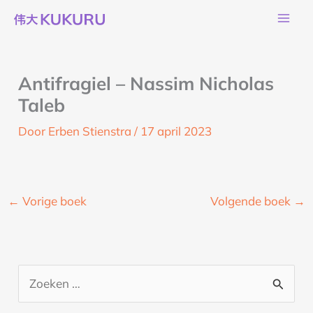
Ga
naar
de
inhoud
Antifragiel – Nassim Nicholas
Taleb
Door
Erben Stienstra
/
17 april 2023
←
Vorige boek
Volgende boek
→
Z
o