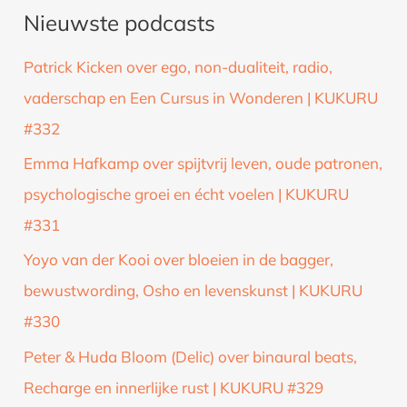
Nieuwste podcasts
e
k
Patrick Kicken over ego, non-dualiteit, radio,
n
vaderschap en Een Cursus in Wonderen | KUKURU
a
#332
a
Emma Hafkamp over spijtvrij leven, oude patronen,
r
psychologische groei en écht voelen | KUKURU
:
#331
Yoyo van der Kooi over bloeien in de bagger,
bewustwording, Osho en levenskunst | KUKURU
#330
Peter & Huda Bloom (Delic) over binaural beats,
Recharge en innerlijke rust | KUKURU #329