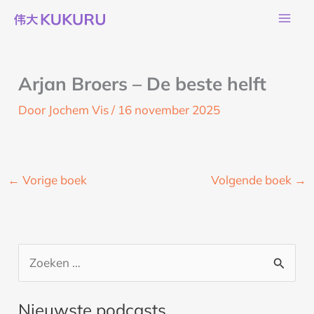
Ga
naar
de
inhoud
Arjan Broers – De beste helft
Door
Jochem Vis
/
16 november 2025
←
Vorige boek
Volgende boek
→
Z
o
Nieuwste podcasts
e