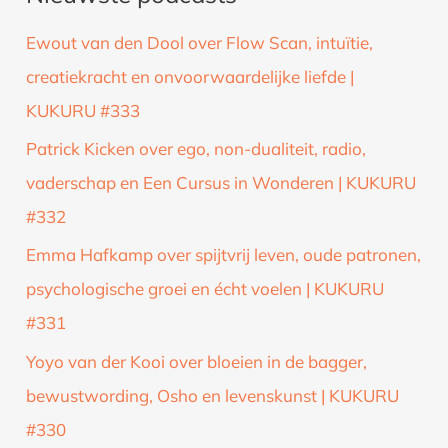
k
Ewout van den Dool over Flow Scan, intuïtie,
n
creatiekracht en onvoorwaardelijke liefde |
a
KUKURU #333
a
Patrick Kicken over ego, non-dualiteit, radio,
r
vaderschap en Een Cursus in Wonderen | KUKURU
:
#332
Emma Hafkamp over spijtvrij leven, oude patronen,
psychologische groei en écht voelen | KUKURU
#331
Yoyo van der Kooi over bloeien in de bagger,
bewustwording, Osho en levenskunst | KUKURU
#330