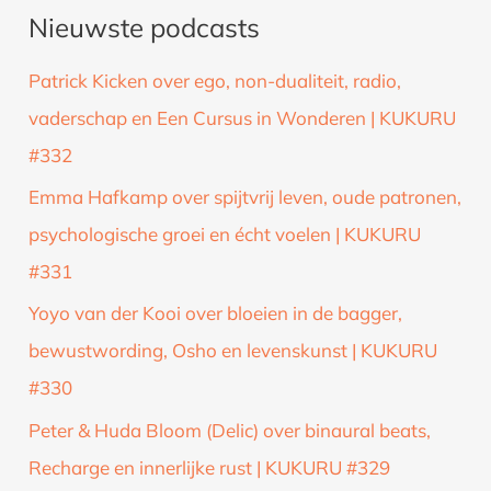
Nieuwste podcasts
e
k
Patrick Kicken over ego, non-dualiteit, radio,
n
vaderschap en Een Cursus in Wonderen | KUKURU
a
#332
a
Emma Hafkamp over spijtvrij leven, oude patronen,
r
psychologische groei en écht voelen | KUKURU
:
#331
Yoyo van der Kooi over bloeien in de bagger,
bewustwording, Osho en levenskunst | KUKURU
#330
Peter & Huda Bloom (Delic) over binaural beats,
Recharge en innerlijke rust | KUKURU #329