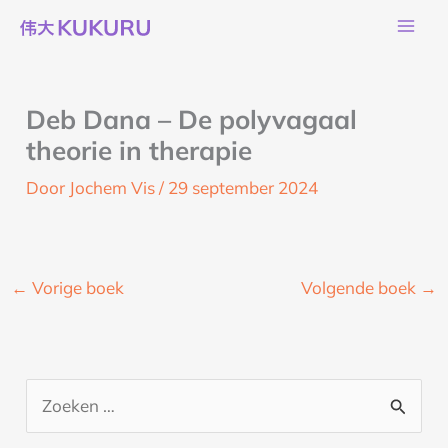
Ga
naar
de
inhoud
Deb Dana – De polyvagaal
theorie in therapie
Door
Jochem Vis
/
29 september 2024
←
Vorige boek
Volgende boek
→
Z
o